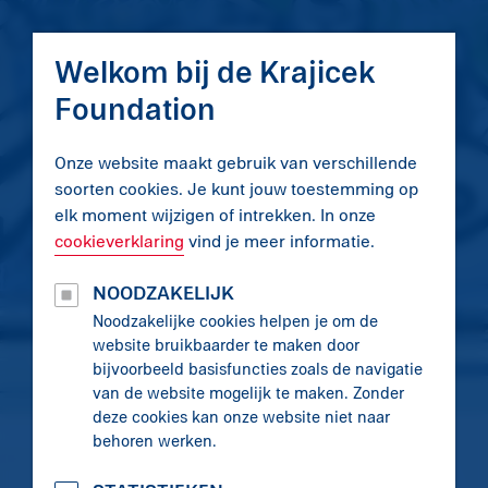
MENU
DONEER
Welkom bij de Krajicek
Foundation
Onze website maakt gebruik van verschillende
soorten cookies. Je kunt jouw toestemming op
elk moment wijzigen of intrekken. In onze
cookieverklaring
vind je meer informatie.
NOODZAKELIJK
Noodzakelijke cookies helpen je om de
ROL
M
O
DE
L
L
E
N
website bruikbaarder te maken door
bijvoorbeeld basisfuncties zoals de navigatie
van de website mogelijk te maken. Zonder
deze cookies kan onze website niet naar
behoren werken.