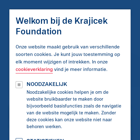
MENU
DONEER
Welkom bij de Krajicek
Foundation
terug naar overzicht
Onze website maakt gebruik van verschillende
soorten cookies. Je kunt jouw toestemming op
Event Teamplayers
elk moment wijzigen of intrekken. In onze
cookieverklaring
vind je meer informatie.
NOODZAKELIJK
Deel
Whatsapp
X
LinkedIn
Facebook
Mail
Noodzakelijke cookies helpen je om de
website bruikbaarder te maken door
bijvoorbeeld basisfuncties zoals de navigatie
van de website mogelijk te maken. Zonder
deze cookies kan onze website niet naar
behoren werken.