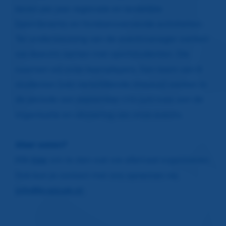
keren per jaar regionale en landelijke
(sport)events en fondsenwervende activiteiten.
Ter ondersteuning van de eventmanager werken
we daarom samen met sportstudenten. Die
noemen wij onze teamplayers. Een team van 6
studenten (van verschillende niveaus) werken in
de periode van september t/m juni mee aan de
organisatie en uitvoering van onze events.
Meer weten?
Klik
hier
om te zien wat we allemaal organiseren.
Ook kun je contact met ons opnemen via
info@krajicek.nl
.