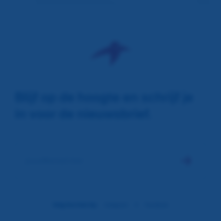
Blijf op de hoogte en schrijf je
in voor de nieuwsbrief.
jouw@email.hier
jouw@email.hier
Volg Ons Ook Op:
Instagram
X
Facebook