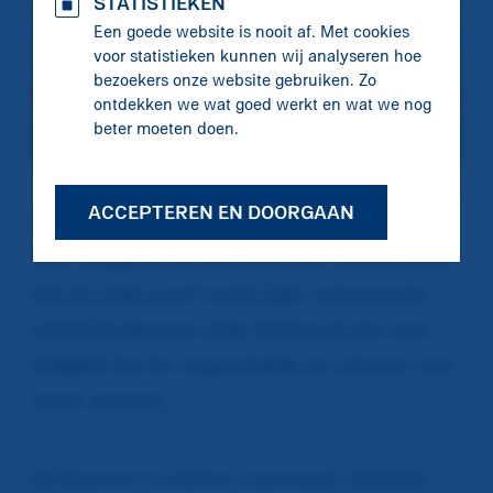
STATISTIEKEN
Een goede website is nooit af. Met cookies
voor statistieken kunnen wij analyseren hoe
bezoekers onze website gebruiken. Zo
ontdekken we wat goed werkt en wat we nog
beter moeten doen.
ACCEPTEREN EN DOORGAAN
Ben jij sportstudent en op zoek naar
een stage in de periode van september
tot en met juni? Ieder jaar selecteren
wij 6 studenten (alle niveaus) die ons
helpen bij de organisatie en uitvoer van
onze events.
De Krajicek Foundation organiseert meerdere