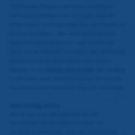
“De Krajicek Playgrounds blijven onmisbare
ontmoetingsplekken voor de jeugd, maar de
échte impact wordt gemaakt door de mensen op
en rond de pleinen.” Met deze uitspraak geeft
Richard Krajicek goed weer waar in 2025 de
focus van de Krajicek Foundation lag: verdieping,
betrokkenheid en de aandacht voor sociaal
kapitaal. In het
nieuwe jaarverslag,
dat vandaag
(1 juli) online staat, lees je terug wat de Krajicek
Foundation heeft bereikt en waar we voor staan.
Jaarverslag online
Ook dit jaar is er voor gekozen om het
jaarverslag volledig online te maken. De
navigatie is eenvoudig: onze vier focuspunten