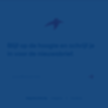
Blijf op de hoogte en schrijf je
in voor de nieuwsbrief.
jouw@email.hier
jouw@email.hier
Volg Ons Ook Op:
Instagram
X
Facebook