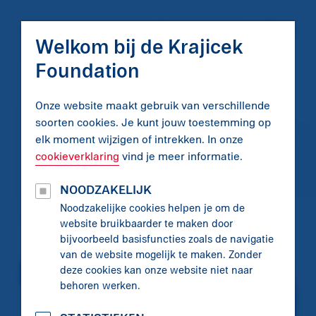
MENU
DONEER
Welkom bij de Krajicek
Foundation
terug naar overzicht
Onze website maakt gebruik van verschillende
soorten cookies. Je kunt jouw toestemming op
Jaarverslag 2025: menskracht
elk moment wijzigen of intrekken. In onze
cookieverklaring
vind je meer informatie.
centraal
NOODZAKELIJK
Noodzakelijke cookies helpen je om de
Deel
Whatsapp
X
LinkedIn
Facebook
Mail
website bruikbaarder te maken door
bijvoorbeeld basisfuncties zoals de navigatie
van de website mogelijk te maken. Zonder
deze cookies kan onze website niet naar
behoren werken.