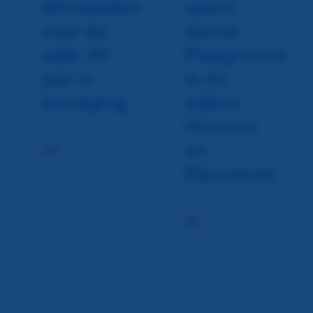
Wimbledon
opent
naar de
eerste
wijk: 30
Playground
jaar in
in de
beweging
wijken
Hoornes
en
Rijnsoever