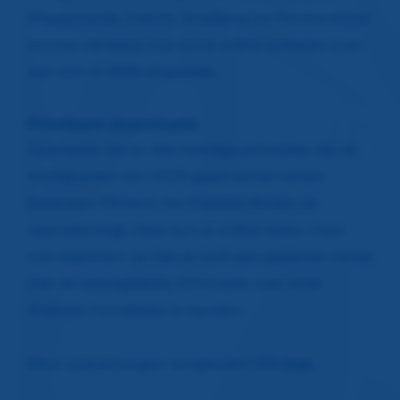
(Playgrounds, Events, Academy en Partnerships)
vormen de basis met korte online artikelen over
wat zich in 2025 afspeelde.
Printbare downloads
Daarnaast zijn er drie handige
printables
die de
hoofdpunten van 2025 goed samenvatten
(Interview Richard, het Krajicek Model, de
Jaarrekening). Deze kun je online lezen, maar
ook uitprinten: zo heb je toch een papieren versie
met de belangrijkste informatie over onze
Krajicek Foundation in handen.
Meer jaarverslagen teruglezen? Klik
hier
.