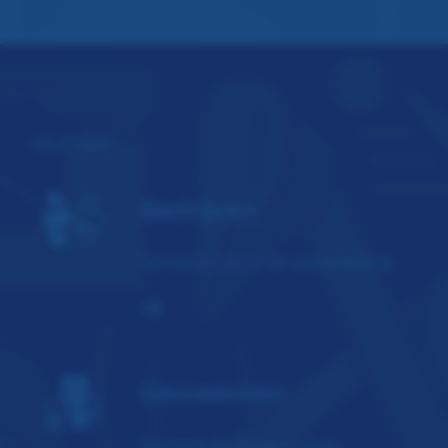
HELP MEE
Bedrijven
Versterk ons en de samenleving
Gemeenten
Beweeg de jeugd in jouw