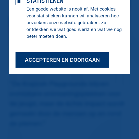
STATISTIEKEN
Een goede website is nooit af. Met cookies
voor statistieken kunnen wij analyseren hoe
bezoekers onze website gebruiken. Zo
ontdekken we wat goed werkt en wat we nog
beter moeten doen.
ACCEPTEREN EN DOORGAAN
“De Krajicek Playgrounds blijven
onmisbare ontmoetingsplekken voor
de jeugd, maar de échte impact wordt
gemaakt door de mensen op en rond
de pleinen.”